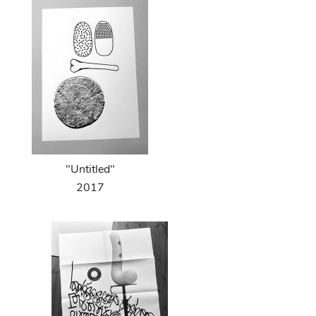
"Untitled"
2017