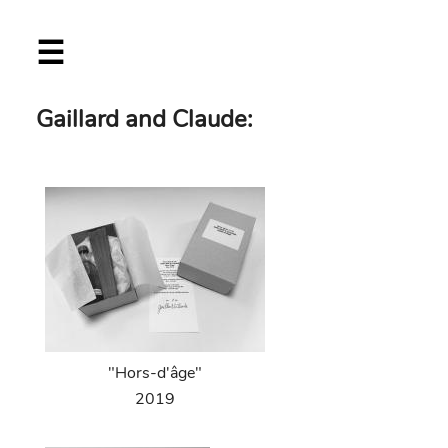
Skip
☰
to
main
content
Gaillard and Claude:
"Hors-d'âge"
2019